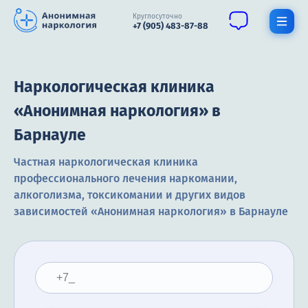
Круглосуточно
+7 (905) 483-87-88
Получить помощь специалиста
Наркологическая клиника
О нас
«Анонимная наркология» в
Барнауле
Наркомания
Частная наркологическая клиника
Алкоголизм
профессионального лечения наркомании,
Нарколог
алкоголизма, токсикомании и других видов
зависимостей «Анонимная наркология» в Барнауле
Стационар
Психиатрия
Цены