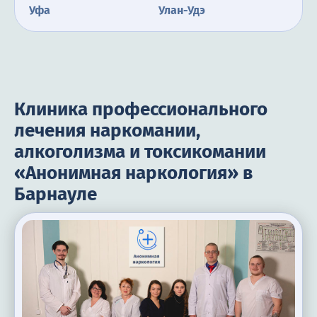
Уфа
Улан-Удэ
Махачкала
Казань
Набережные Челны
Ростов-на-Дону
Тольятти
Екатеринбург
Клиника профессионального
Ставрополь
Тверь
лечения наркомании,
Томск
Тула
алкоголизма и токсикомании
Тюмень
Ижевск
«Анонимная наркология» в
Ульяновск
Хабаровск
Барнауле
Сургут
Магнитогорск
Челябинск
Чебоксары
Ярославль