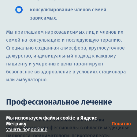
консультирование членов семей
зависимых.
Мы приглашаем наркозависимых лиц и членов их
семей на консультацию и последующую терапию.
Специально созданная атмосфера, круглосуточное
дежурство, индивидуальный подход к каждому
пациенту и умеренные цены гарантируют
безопасное выздоровление в условиях стационара
или амбулаторно.
Профессиональное лечение
Мы используем файлы cookie и Яндекс
Работу платной наркологической клиники
Метрику
Понятно
обеспечивают профессионалы в области медицины:
Узнать подробнее
наркологи, реаниматологи, психотерапевты,