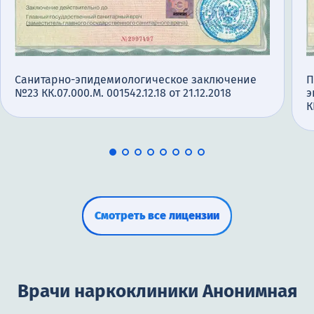
Санитарно-эпидемиологическое заключение
П
№23 КК.07.000.М. 001542.12.18 от 21.12.2018
э
К
Смотреть все лицензии
Врачи наркоклиники Анонимная