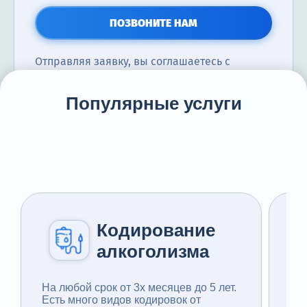
Терапия
ПОЗВОНИТЕ НАМ
Контакты
Отправляя заявку, вы соглашаетесь с
политикой конфиденциальности
Популярные услуги
Круглосуточно, анонимно
+7 (905) 483-87-88
Адрес call-центра
Барнаул, Северо-Западная улица, 163
Кодирование
алкоголизма
На любой срок от 3x месяцев до 5 лет.
Раб
Есть много видов кодировок от
При